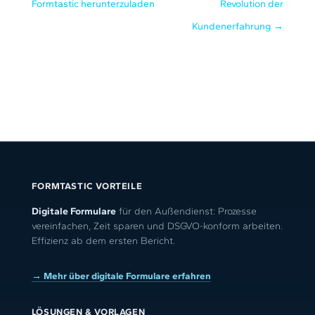
Formtastic herunterzuladen
Revolution der
Kundenerfahrung
→
FORMTASTIC VORTEILE
Digitale Formulare
für den Außendienst: Prozesse
vereinfachen, Zeit sparen und DSGVO-konform arbeiten.
Effizienz ab dem ersten Bericht.
→ Mehr über digitale Formulare erfahren
LÖSUNGEN & VORLAGEN