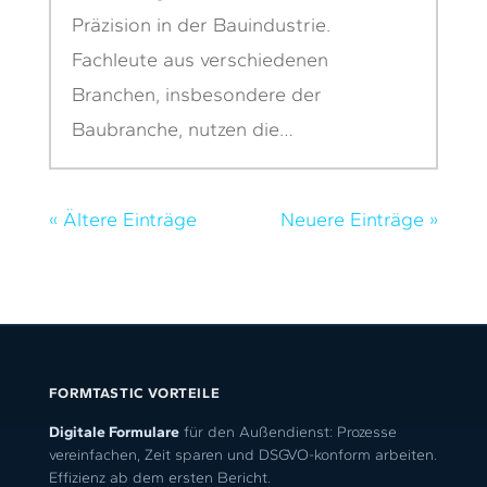
Präzision in der Bauindustrie.
Fachleute aus verschiedenen
Branchen, insbesondere der
Baubranche, nutzen die…
« Ältere Einträge
Neuere Einträge »
FORMTASTIC VORTEILE
Digitale Formulare
für den Außendienst: Prozesse
vereinfachen, Zeit sparen und DSGVO-konform arbeiten.
Effizienz ab dem ersten Bericht.