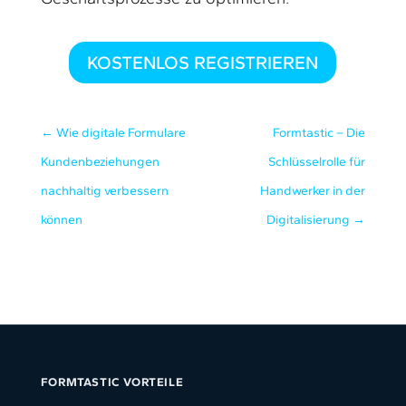
KOSTENLOS REGISTRIEREN
←
Wie digitale Formulare
Formtastic – Die
Kundenbeziehungen
Schlüsselrolle für
nachhaltig verbessern
Handwerker in der
können
Digitalisierung
→
FORMTASTIC VORTEILE