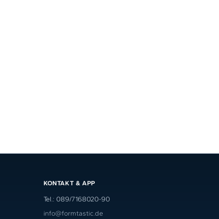
KONTAKT & APP
Tel.: 089/7168020-90
info@formtastic.de