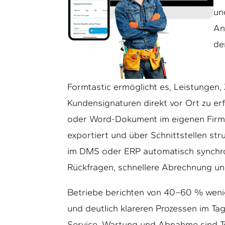
un
An
de
Formtastic ermöglicht es, Leistungen,
Kundensignaturen direkt vor Ort zu er
oder Word-Dokument im eigenen Firmen
exportiert und über Schnittstellen st
im DMS oder ERP automatisch synchro
Rückfragen, schnellere Abrechnung un
Betriebe berichten von 40–60 % weni
und deutlich klareren Prozessen im Ta
Service, Wartung und Abnahme sind Tea