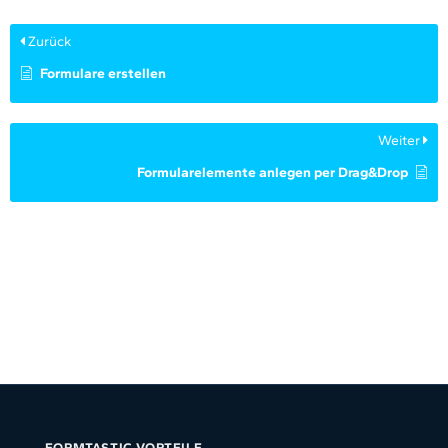
Zurück
Formulare erstellen
Weiter
Formularelemente anlegen per Drag&Drop
FORMTASTIC VORTEILE